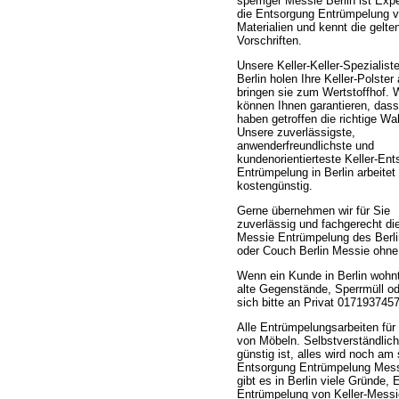
sperriger Messie Berlin ist Expe
die Entsorgung Entrümpelung 
Materialien und kennt die gelte
Vorschriften.
Unsere Keller-Keller-Spezialiste
Berlin holen Ihre Keller-Polster
bringen sie zum Wertstoffhof. 
können Ihnen garantieren, dass
haben getroffen die richtige Wa
Unsere zuverlässigste,
anwenderfreundlichste und
kundenorientierteste Keller-En
Entrümpelung in Berlin arbeitet
kostengünstig.
Gerne übernehmen wir für Sie
zuverlässig und fachgerecht di
Messie Entrümpelung des Berl
oder Couch Berlin Messie ohne
Wenn ein Kunde in Berlin wohnt
alte Gegenstände, Sperrmüll o
sich bitte an Privat 0171937457
Alle Entrümpelungsarbeiten für
von Möbeln. Selbstverständlich
günstig ist, alles wird noch a
Entsorgung Entrümpelung Messi
gibt es in Berlin viele Gründe
Entrümpelung von Keller-Messie