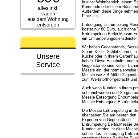
in einer Wohnbereich, einem S
Kommode oder einem Häuschen
alles inkl.
Außerdem diese Dinge nehmen 
tragen
Platz ein.
aus dem Wohnung
entsorgen
Entsorgung Entrümpelung Messi
kostet nur 80 Euro, auch ohne 
Entrümpelung Berlin Messie En
ein Entrümpelungsdienstleister.
Wir haben Gegenstände, Sessel
Sie im Keller, Schlafzimmer, in 
Unsere
Küche oder in Ihrem Gartenhau
haben. Diese Haushalts- oder 
Service
Gegenstände sind Keller. Es n
Messie ein, der normalerweise
Messie wie z.B.MöbelGegenständ
zum Wertstoffhof gebracht und 
Auch wenn Kunden in ihrem pri
sehr viel werden und Sorgen b
Messie Entsorgung Entrümpelun
Messie Entsorgung Entrümpelun
Die Messie Entrümpelung in Ber
überlassen Sie am besten den
Experten von Gegenstände
Entrümpelung Berlin.Messie Ber
Kunden werden ihr altes Messi
schnell los. Entsorgung Entrü