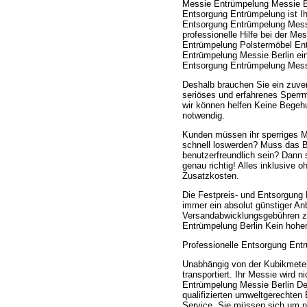
Messie Entrümpelung Messie B
Entsorgung Entrümpelung ist I
Entsorgung Entrümpelung Mess
professionelle Hilfe bei der Mes
Entrümpelung Polstermöbel En
Entrümpelung Messie Berlin e
Entsorgung Entrümpelung Messi
Deshalb brauchen Sie ein zuver
seriöses und erfahrenes Sperrmü
wir können helfen Keine Begeh
notwendig.
Kunden müssen ihr sperriges 
schnell loswerden? Muss das Bi
benutzerfreundlich sein? Dann 
genau richtig! Alles inklusive 
Zusatzkosten.
Die Festpreis- und Entsorgung
immer ein absolut günstiger An
Versandabwicklungsgebühren z
Entrümpelung Berlin Kein hoher
Professionelle Entsorgung Entr
Unabhängig von der Kubikmeter
transportiert. Ihr Messie wird 
Entrümpelung Messie Berlin De
qualifizierten umweltgerechte
Service. Sie müssen sich um 